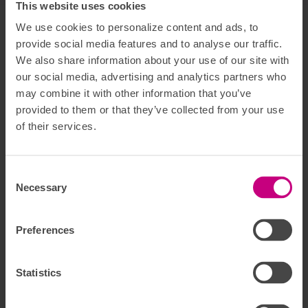
This website uses cookies
Kommentera
eller
skriv ett nytt inlägg
We use cookies to personalize content and ads, to
provide social media features and to analyse our traffic.
Kommentar *
We also share information about your use of our site with
our social media, advertising and analytics partners who
may combine it with other information that you’ve
provided to them or that they’ve collected from your use
of their services.
Consent Selection
Necessary
Ditt namn *
Preferences
Statistics
Din e-postadress *