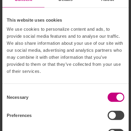
Ditt namn *
This website uses cookies
Din e-postadress *
We use cookies to personalize content and ads, to
provide social media features and to analyse our traffic.
Ditt namn och inlägg kan komma att ses av alla men din e-
We also share information about your use of our site with
postadress visas aldrig publikt.
our social media, advertising and analytics partners who
Jag har tagit del av
policyn för
may combine it with other information that you’ve
Kommentera
personuppgifter och innehåll.
provided to them or that they’ve collected from your use
of their services.
Varmt välkommen!
Om forumet
Här hittar du svaren på vanliga frågor. Ställ gärna en egen
Consent Selection
fråga om du inte hittar det du söker. Skriv vilken försäkring
Necessary
det gäller, det underlättar för oss att återkoppla snabbt.
Om du inte vet vad du har för försäkring så kan du se detta
Preferences
genom att
logga in på Mina sidor
. Där kan du även skriva till
oss om du har frågor gällande ett personligt ärende. Det går