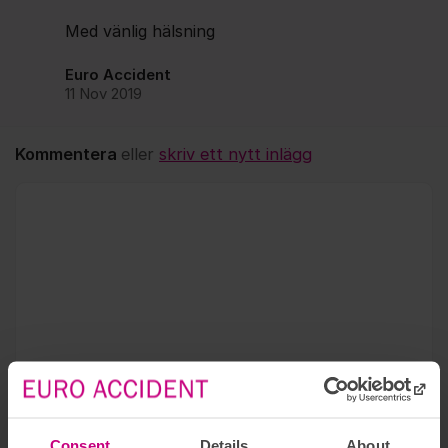
Med vänlig hälsning
Euro Accident
11 Nov 2019
Kommentera
eller
skriv ett nytt inlägg
Kommentar *
Consent
Details
About