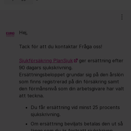
Kommentarer
Visa
Hej,
Tack för att du kontaktar Fråga oss!
Sjukförsäkring PlanSjuk
ger ersättning efter
90 dagars sjukskrivning.
Ersättningsbeloppet grundar sig på den årslön
som finns registrerad på din försäkring samt
den förmånsnivå som din arbetsgivare har valt
att teckna.
Du får ersättning vid minst 25 procents
sjukskrivning.
Om ersättning beviljats betalas den ut så
länge som du är fortsatt sjukskriven.