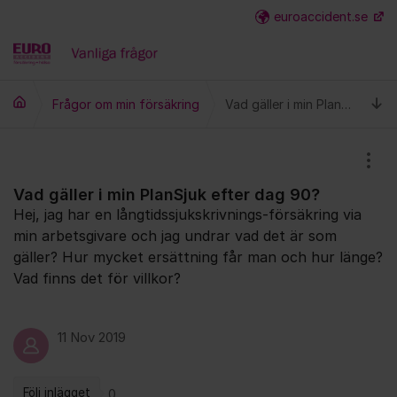
Hoppa till innehåll
euroaccident.se
Fler
Ti
Frågor om min försäkring
Vad gäller i min PlanSjuk efter dag 90?
Visa
Vad gäller i min PlanSjuk efter dag 90?
Hej, jag har en långtidssjukskrivnings-försäkring via
min arbetsgivare och jag undrar vad det är som
gäller? Hur mycket ersättning får man och hur länge?
Vad finns det för villkor?
11 Nov 2019
Följ inlägget
0