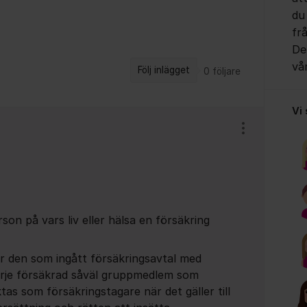
du
fr
Det
vå
Följ inlägget
0
följare
Vi
Visa/dölj ins
son på vars liv eller hälsa en försäkring
r den som ingått försäkringsavtal med
Varje försäkrad såväl gruppmedlem som
as som försäkringstagare när det gäller till