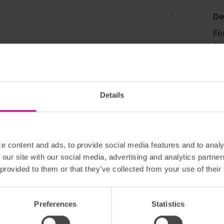
De
Fö
ih
tr
ku
bå
me
Details
lla men din e-postadress visas aldrig publikt.
br
uppgifter och innehåll.
om
Kommentera
me
e content and ads, to provide social media features and to analy
 our site with our social media, advertising and analytics partn
Dig
 provided to them or that they’ve collected from your use of their
Ge
di
Preferences
Statistics
vå
in