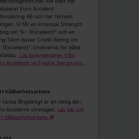
editratinginstitutet AM Best har
alyserat Euro Accident
vförsäkring AB och har förnyat
tingen. Vi får en Financial Strength
ting om ”A− (Excellent)” och en
ng-Term Issuer Credit Rating om
− (Excellent)”. Utsikterna för båda
stabila.
Läs kommentaren från
ro Accidents vd Fredrik Bergström.
rt hållbarhetsarbete
 tänka långsiktigt är en viktig del i
ro Accidents strategier.
Läs här om
rt hållbarhetsarbete.
 oss