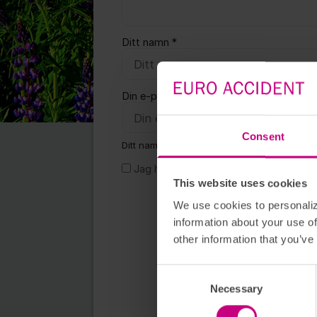
Ditt namn *
Din e-postadress *
Consent
Ditt namn och inlägg kan komma att ses av a
Jag har tagit del av
policyn för person
This website uses cookies
We use cookies to personaliz
information about your use of
other information that you’ve
Consent Selection
Necessary