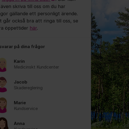
 även skriva till oss om du har
ågor gällande ett personligt ärende.
 går också bra att ringa till oss, se
ra öppettider
här
.
 svarar på dina frågor
tällningar för inlägg/kommentar
Karin
Medicinskt Kundcenter
Jacob
Skadereglering
Marie
Kundservice
Anna