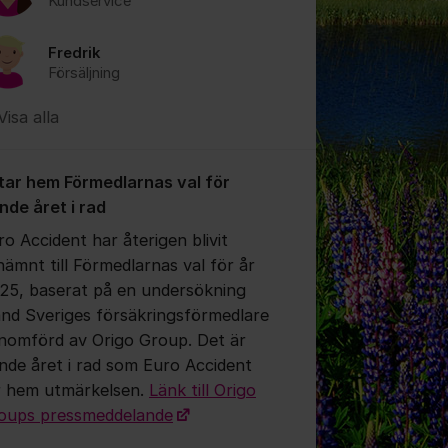
Kundservice
Fredrik
Försäljning
Visa alla
 tar hem Förmedlarnas val för
onde året i rad
ro Accident har återigen blivit
nämnt till Förmedlarnas val för år
25, baserat på en undersökning
and Sveriges försäkringsförmedlare
nomförd av Origo Group. Det är
onde året i rad som Euro Accident
r hem utmärkelsen.
Länk till Origo
oups pressmeddelande