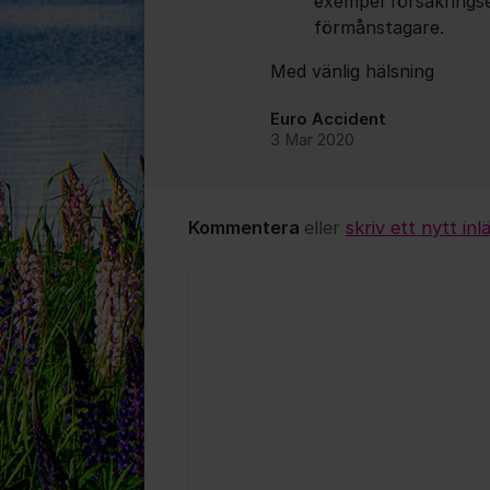
exempel försäkringse
förmånstagare.
Med vänlig hälsning
Euro Accident
3 Mar 2020
Kommentera
eller
skriv ett nytt inl
Kommentar *