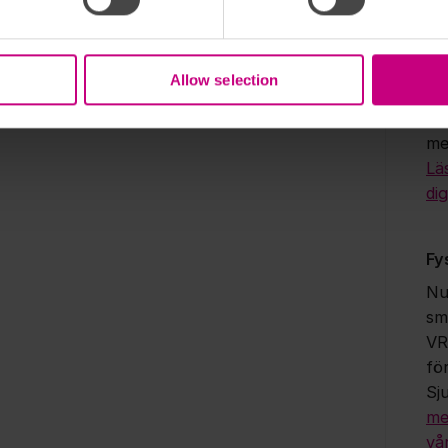
du
ap
be
Allow selection
bes
vår
me
Lä
dig
Fy
Nu
sm
VR
fö
Sj
me
vå