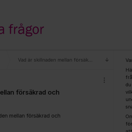
Om for
Vad är skillnaden mellan försäkrad och försäkringstagare?
Va
Till senas
Hä
fr
Visa/dölj inst
du
mellan försäkrad och
vil
un
sn
aden mellan försäkrad och
Om
fö
at