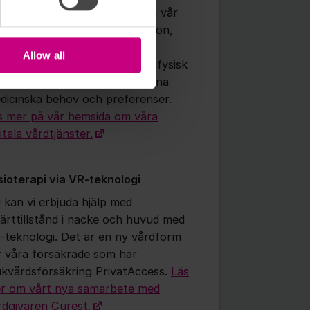
 som försäkrad söker vård via vår
p eller kontaktar oss via telefon,
höver du inte fundera på om
Allow all
vären passar för digital eller fysisk
d. Vi guidar dig rätt utifrån dina
dicinska behov och preferenser.
s mer på vår hemsida om våra
itala vårdtjänster.
sioterapi via VR-teknologi
 kan vi erbjuda hjälp med
ärttillstånd i nacke och huvud med
-teknologi. Det är en ny vårdform
r våra försäkrade som har
ukvårdsförsäkring PrivatAccess.
Läs
r om vårt nya samarbete med
rdgivaren Curest.