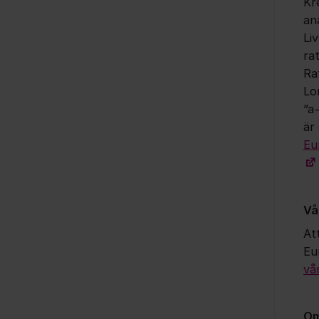
Kr
an
Li
ra
Ra
Lo
”a
är 
Eu
Vå
Att
Eu
vå
Om