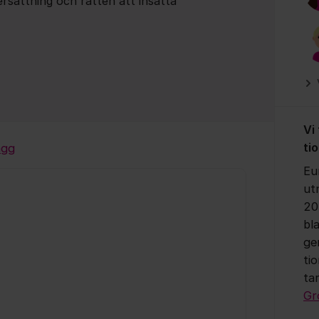
rsättning och rätten att insätta
Vi
ti
ägg
Eu
ut
20
bl
ge
ti
ta
Gr