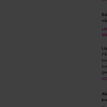
Bä
vå
Lä
Me
Lö
På
ko
ku
ge
om
AM
kr