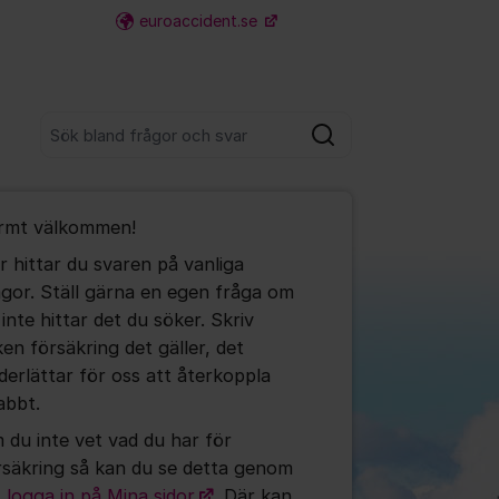
euroaccident.se
Fler supportlänkar
Sök bland alla inlägg
Sök
umet
rmt välkommen!
te kommentaren
r hittar du svaren på vanliga
ågor. Ställ gärna en egen fråga om
ällningar för inlägg/kommentar
 inte hittar det du söker. Skriv
ken försäkring det gäller, det
derlättar för oss att återkoppla
abbt.
 du inte vet vad du har för
rsäkring så kan du se detta genom
t
logga in på Mina sidor
. Där kan