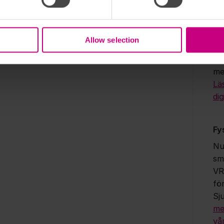
du
ap
be
Allow selection
bes
vår
me
Lä
dig
Fy
Nu
sm
VR
fö
Sj
me
vå