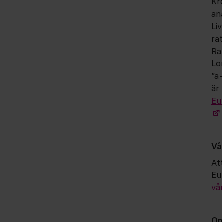
Kr
an
Li
ra
Ra
Lo
”a
är 
Eu
Vå
Att
Eu
vå
Om