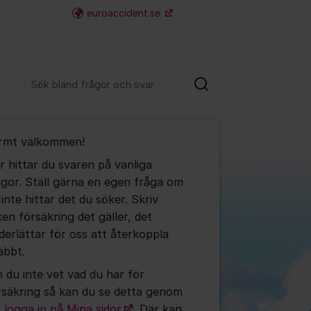
euroaccident.se
Fler supportlänkar
Sök bland alla inlägg
Sök
umet
rmt välkommen!
r hittar du svaren på vanliga
ågor. Ställ gärna en egen fråga om
ällningar för inlägg/kommentar
 inte hittar det du söker. Skriv
ken försäkring det gäller, det
derlättar för oss att återkoppla
abbt.
 du inte vet vad du har för
rsäkring så kan du se detta genom
t
logga in på Mina sidor
. Där kan