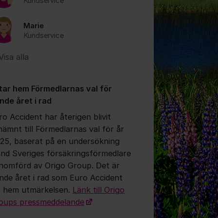
Kundservice
Marie
Kundservice
Visa alla
 tar hem Förmedlarnas val för
onde året i rad
ro Accident har återigen blivit
nämnt till Förmedlarnas val för år
25, baserat på en undersökning
and Sveriges försäkringsförmedlare
nomförd av Origo Group. Det är
onde året i rad som Euro Accident
r hem utmärkelsen.
Länk till Origo
oups pressmeddelande