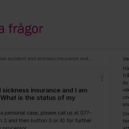
Om for
I have accident and sickness insurance and I am waiting for a reply. What is the status of my case?
Va
Hä
fr
Visa/dölj inst
du
d sickness insurance and I am
vil
. What is the status of my
un
sn
a personal case, please call us at 077-
Om
 3 and then button 3 or 4) for further
fö
s processor.
at