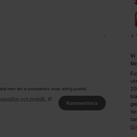
Vi
ti
Eu
ut
20
lla men din e-postadress visas aldrig publikt.
bl
uppgifter och innehåll.
Kommentera
ge
ti
ta
Gr