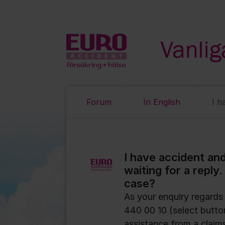
Hoppa till innehåll
Forum
In English
I have accident an
waiting for a reply
case?
As your enquiry regards 
440 00 10 (select button
assistance from a claim