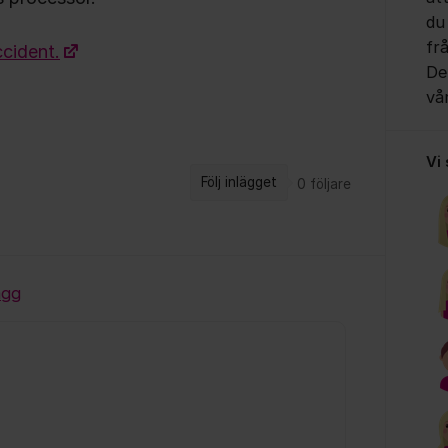
du
fr
cident.
Det
vå
Vi
Följ inlägget
0
följare
ägg