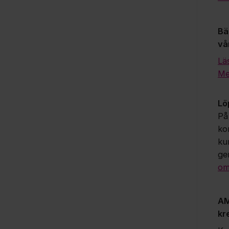
Bä
vå
Lä
Me
Lö
På
ko
ku
ge
om
AM
kr