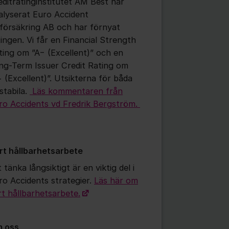
editratinginstitutet AM Best har
alyserat Euro Accident
vförsäkring AB och har förnyat
tingen. Vi får en Financial Strength
ting om ”A− (Excellent)” och en
ng-Term Issuer Credit Rating om
− (Excellent)”. Utsikterna för båda
stabila.
Läs kommentaren från
ro Accidents vd Fredrik Bergström.
rt hållbarhetsarbete
 tänka långsiktigt är en viktig del i
ro Accidents strategier.
Läs här om
rt hållbarhetsarbete.
 oss