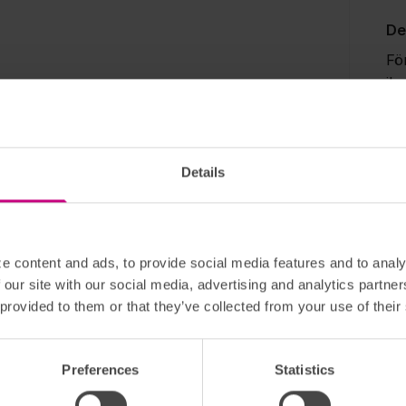
De
Fö
ih
tr
ku
bå
me
Details
br
om
me
e content and ads, to provide social media features and to analy
 our site with our social media, advertising and analytics partn
Dig
 provided to them or that they’ve collected from your use of their
Ge
di
Preferences
Statistics
vå
in