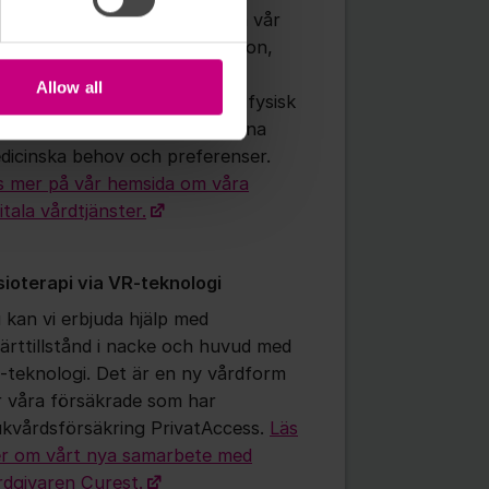
 som försäkrad söker vård via vår
p eller kontaktar oss via telefon,
höver du inte fundera på om
Allow all
vären passar för digital eller fysisk
d. Vi guidar dig rätt utifrån dina
dicinska behov och preferenser.
s mer på vår hemsida om våra
itala vårdtjänster.
sioterapi via VR-teknologi
 kan vi erbjuda hjälp med
ärttillstånd i nacke och huvud med
-teknologi. Det är en ny vårdform
r våra försäkrade som har
ukvårdsförsäkring PrivatAccess.
Läs
r om vårt nya samarbete med
rdgivaren Curest.