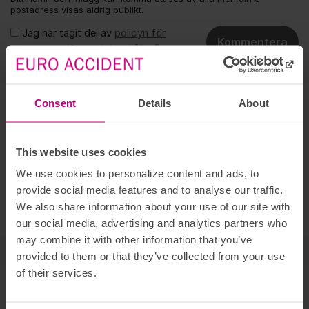
postadress visas aldrig publikt.
Jag har tagit del av
policyn för
Kommentera
personuppgifter och innehåll.
Varmt välkommen!
Om forumet
Consent
Details
About
Här hittar du svaren på vanliga frågor. Ställ gärna en egen
fråga om du inte hittar det du söker. Skriv vilken försäkring
det gäller, det underlättar för oss att återkoppla snabbt.
This website uses cookies
Om du inte vet vad du har för försäkring så kan du se detta
We use cookies to personalize content and ads, to
genom att
logga in på Mina sidor
. Där kan du även skriva till
provide social media features and to analyse our traffic.
oss om du har frågor gällande ett personligt ärende. Det går
We also share information about your use of our site with
också bra att ringa till oss, se våra öppettider
här
.
our social media, advertising and analytics partners who
may combine it with other information that you’ve
Vi svarar på dina frågor
provided to them or that they’ve collected from your use
of their services.
Marie
Kundservice