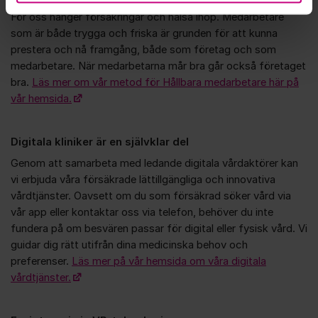
För oss hänger försäkringar och hälsa ihop. Medarbetare
som är både trygga och friska är grunden för att kunna
prestera och nå framgång, både som företag och som
medarbetare. När medarbetarna mår bra går också företaget
bra.
Läs mer om vår metod för Hållbara medarbetare här på
vår hemsida.
Digitala kliniker är en självklar del
Genom att samarbeta med ledande digitala vårdaktörer kan
vi erbjuda våra försäkrade lättillgängliga och innovativa
vårdtjänster. Oavsett om du som försäkrad söker vård via
vår app eller kontaktar oss via telefon, behöver du inte
fundera på om besvären passar för digital eller fysisk vård. Vi
guidar dig rätt utifrån dina medicinska behov och
preferenser.
Läs mer på vår hemsida om våra digitala
vårdtjänster.