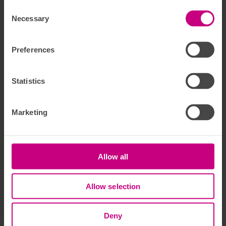
Anna
Consent Selection
Kundservice
Necessary
Anna
Skadereglerare
Preferences
Fredrik
Försäljning
Statistics
Joel
Skadereglerare
Visa alla
Marketing
Vi tar hem Förmedlarnas val för tionde året i rad
Euro Accident har återigen blivit utnämnt till Förmedlarnas val
Allow all
för år 2025, baserat på en undersökning bland Sveriges
försäkringsförmedlare genomförd av Origo Group. Det är
tionde året i rad som Euro Accident tar hem utmärkelsen.
Allow selection
Länk till Origo Groups pressmeddelande
Deny
Det finaste ett företag kan ha