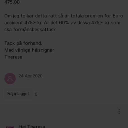
475,00
Om jag tolkar detta rätt så är totala premien för Euro
accident 475:- kr. Är det 60% av dessa 475:-. kr som
ska förmånsbeskattas?
Tack på förhand.
Med vänliga hälsnignar
Theresa
24 Apr 2020
Följ inlägget
0
Kommentarer
Visa
Hej Theresa,