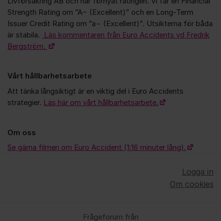
Livförsäkring AB och har förnyat ratingen. Vi får en Financial
Strength Rating om ”A− (Excellent)” och en Long-Term
Issuer Credit Rating om ”a− (Excellent)”. Utsikterna för båda
är stabila.
Läs kommentaren från Euro Accidents vd Fredrik
Bergström.
Vårt hållbarhetsarbete
Att tänka långsiktigt är en viktig del i Euro Accidents
strategier.
Läs här om vårt hållbarhetsarbete.
Om oss
Se gärna filmen om Euro Accident (1:16 minuter lång).
Logga in
Om cookies
Frågeforum från