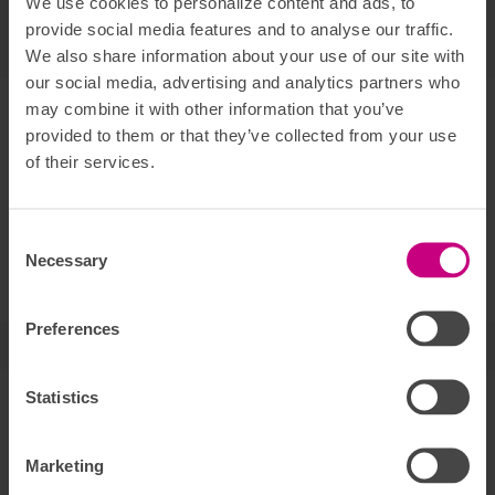
We use cookies to personalize content and ads, to
Kommentera
personuppgifter och innehåll.
provide social media features and to analyse our traffic.
We also share information about your use of our site with
our social media, advertising and analytics partners who
Varmt välkommen!
Om forumet
may combine it with other information that you’ve
Här hittar du svaren på vanliga frågor. Ställ gärna en egen
provided to them or that they’ve collected from your use
fråga om du inte hittar det du söker. Skriv vilken försäkring
of their services.
det gäller, det underlättar för oss att återkoppla snabbt.
Om du inte vet vad du har för försäkring så kan du se detta
genom att
logga in på Mina sidor
. Där kan du även skriva till
Consent Selection
oss om du har frågor gällande ett personligt ärende. Det går
Necessary
också bra att ringa till oss, se våra öppettider
här
.
Preferences
Vi svarar på dina frågor
Gustaf
Statistics
Skadereglerare
Jacob
Marketing
Skadereglering