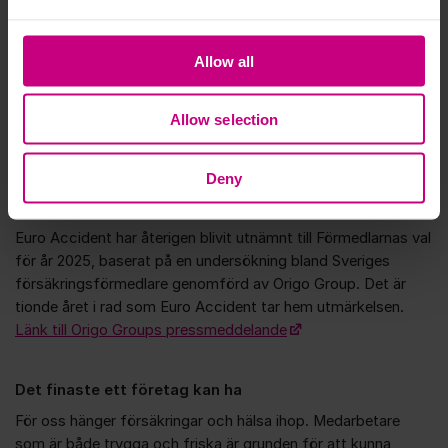
Jeanette
Kundservice
Allow all
Rebecca
Skadereglerare
Marie
Allow selection
Kundservice
Visa alla
Deny
Vi tar hem Förmedlarnas val för tionde året i rad
Euro Accident har återigen blivit utnämnt till Förmedlarnas val
för år 2025, baserat på en undersökning bland Sveriges
försäkringsförmedlare genomförd av Origo Group. Det är
tionde året i rad som Euro Accident tar hem utmärkelsen.
Länk till Origo Groups pressmeddelande
Det finaste ett företag kan ha
För oss hänger försäkringar och hälsa ihop. Medarbetare
som är både trygga och friska är grunden för att kunna