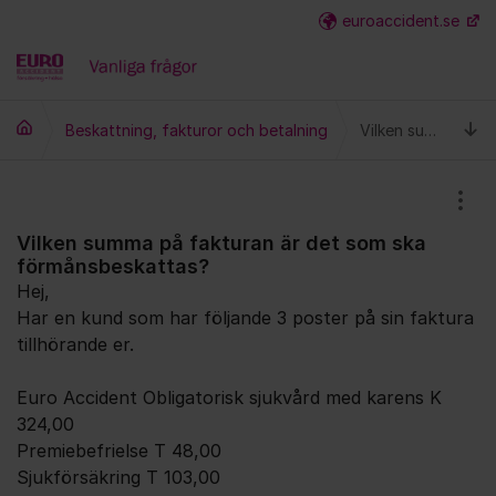
Hoppa till innehåll
euroaccident.se
Fler
Ti
Beskattning, fakturor och betalning
Vilken summa på fakturan är det som ska förmånsbeskattas?
Visa
Vilken summa på fakturan är det som ska
förmånsbeskattas?
Hej,
Har en kund som har följande 3 poster på sin faktura
tillhörande er.
Euro Accident Obligatorisk sjukvård med karens K
324,00
Premiebefrielse T 48,00
Sjukförsäkring T 103,00