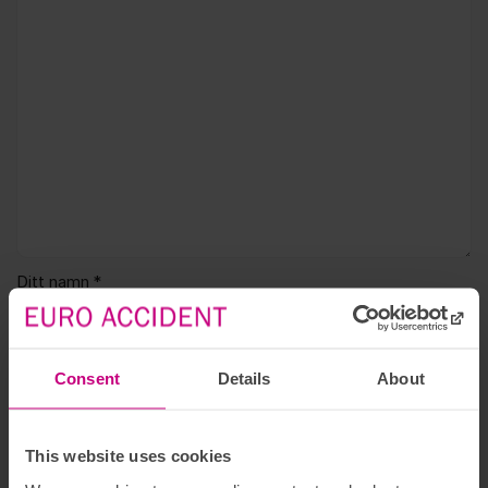
Ditt namn *
Din e-postadress *
Consent
Details
About
Ditt namn och inlägg kan komma att ses av alla men din e-
postadress visas aldrig publikt.
This website uses cookies
Jag har tagit del av
policyn för