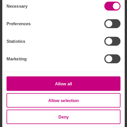
Consent Selection
Necessary
Julia
Kundservice
Fredrik
Preferences
Försäljning
Karin
Statistics
Medicinskt Kundcenter
Visa alla
Marketing
Vi tar hem Förmedlarnas val för tionde året i rad
Euro Accident har återigen blivit utnämnt till Förmedlarnas val
för år 2025, baserat på en undersökning bland Sveriges
Allow all
försäkringsförmedlare genomförd av Origo Group. Det är
tionde året i rad som Euro Accident tar hem utmärkelsen.
Länk till Origo Groups pressmeddelande
Allow selection
Det finaste ett företag kan ha
Deny
För oss hänger försäkringar och hälsa ihop. Medarbetare