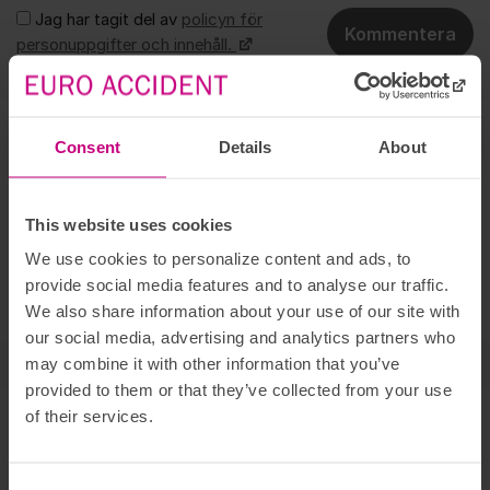
Jag har tagit del av
policyn för
Kommentera
personuppgifter och innehåll.
Varmt välkommen!
Om forumet
Här hittar du svaren på vanliga frågor. Ställ gärna en egen
Consent
Details
About
fråga om du inte hittar det du söker. Skriv vilken försäkring
det gäller, det underlättar för oss att återkoppla snabbt.
This website uses cookies
Om du inte vet vad du har för försäkring så kan du se detta
genom att
logga in på Mina sidor
. Där kan du även skriva till
We use cookies to personalize content and ads, to
oss om du har frågor gällande ett personligt ärende. Det går
provide social media features and to analyse our traffic.
också bra att ringa till oss, se våra öppettider
här
.
We also share information about your use of our site with
our social media, advertising and analytics partners who
may combine it with other information that you’ve
Vi svarar på dina frågor
provided to them or that they’ve collected from your use
Jeanette
of their services.
Kundservice
Anna
Skadereglerare