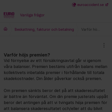
Hoppa till innehåll
euroaccident.se
Fler
Beskattning, fakturor och betalning
Varför höjs premien?
Visa
Varför höjs premien?
Vid förnyelse av ett försäkringsavtal går vi igenom
våra balanser. Premien bestäms utifrån balans mellan
kollektivets inbetalda premier i förhållande till totala
skadekostnader. Din ålder påverkar också premien.
Om premien sänkts beror det på att skaderesultatet
är bättre än förväntat. Om din premie justerats uppåt
beror det antingen på att vi tvingats höja premien för
att balansera skaderesultatet och/eller att du blivit