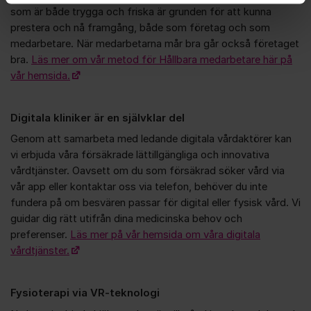
som är både trygga och friska är grunden för att kunna
prestera och nå framgång, både som företag och som
medarbetare. När medarbetarna mår bra går också företaget
bra.
Läs mer om vår metod för Hållbara medarbetare här på
vår hemsida.
Digitala kliniker är en självklar del
Genom att samarbeta med ledande digitala vårdaktörer kan
vi erbjuda våra försäkrade lättillgängliga och innovativa
vårdtjänster. Oavsett om du som försäkrad söker vård via
vår app eller kontaktar oss via telefon, behöver du inte
fundera på om besvären passar för digital eller fysisk vård. Vi
guidar dig rätt utifrån dina medicinska behov och
preferenser.
Läs mer på vår hemsida om våra digitala
vårdtjänster.
Fysioterapi via VR-teknologi