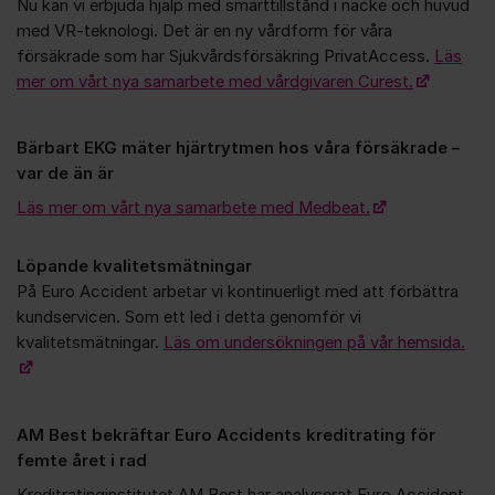
Nu kan vi erbjuda hjälp med smärttillstånd i nacke och huvud
med VR-teknologi. Det är en ny vårdform för våra
försäkrade som har Sjukvårdsförsäkring PrivatAccess.
Läs
mer om vårt nya samarbete med vårdgivaren Curest.
Bärbart EKG mäter hjärtrytmen hos våra försäkrade –
var de än är
Läs mer om vårt nya samarbete med Medbeat.
Löpande kvalitetsmätningar
På Euro Accident arbetar vi kontinuerligt med att förbättra
kundservicen. Som ett led i detta genomför vi
kvalitetsmätningar.
Läs om undersökningen på vår hemsida.
AM Best bekräftar Euro Accidents kreditrating för
femte året i rad
Kreditratinginstitutet AM Best har analyserat Euro Accident