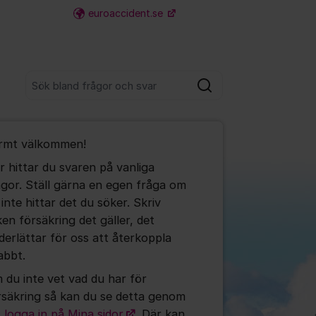
euroaccident.se
Fler supportlänkar
Sök bland alla inlägg
Sök
umet
rmt välkommen!
r hittar du svaren på vanliga
ågor. Ställ gärna en egen fråga om
ällningar för inlägg/kommentar
 inte hittar det du söker. Skriv
ken försäkring det gäller, det
derlättar för oss att återkoppla
abbt.
 du inte vet vad du har för
rsäkring så kan du se detta genom
t
logga in på Mina sidor
. Där kan