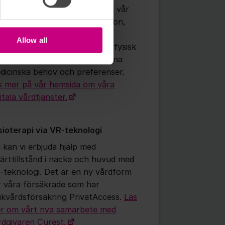
 som försäkrad söker vård via vår
p eller kontaktar oss via telefon,
höver du inte fundera på om
Allow all
vären passar för digital eller fysisk
d. Vi guidar dig rätt utifrån dina
dicinska behov och preferenser.
s mer på vår hemsida om våra
itala vårdtjänster.
sioterapi via VR-teknologi
 kan vi erbjuda hjälp med
ärttillstånd i nacke och huvud med
-teknologi. Det är en ny vårdform
r våra försäkrade som har
ukvårdsförsäkring PrivatAccess.
Läs
r om vårt nya samarbete med
rdgivaren Curest.