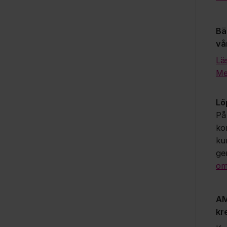
Bä
vå
Lä
Me
Lö
På
ko
ku
ge
om
AM
kr