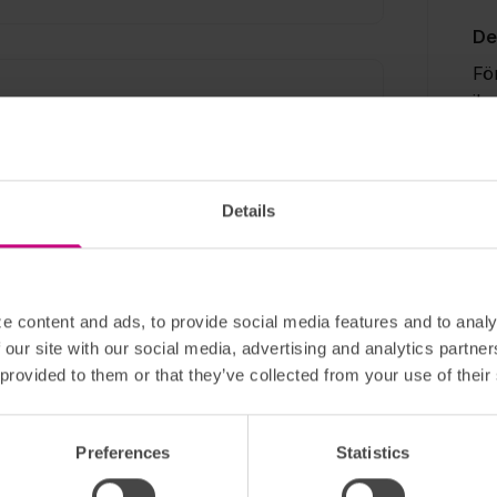
De
Fö
ih
tr
lla men din e-postadress visas aldrig publikt.
ku
uppgifter och innehåll.
Kommentera
bå
me
Details
br
om
me
e content and ads, to provide social media features and to analy
 our site with our social media, advertising and analytics partn
Dig
 provided to them or that they’ve collected from your use of their
Ge
di
Preferences
Statistics
vå
in