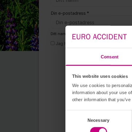
Din e-postadress *
Ditt namn och inlägg kan komma att ses av a
Jag har tagit del av
policyn för person
Consent
This website uses cookies
We use cookies to personaliz
information about your use of
other information that you’ve
Consent Selection
Necessary