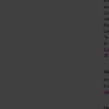
Kr
an
Li
ra
Ra
Lo
”a
är 
Eu
Vå
Att
Eu
vå
Om