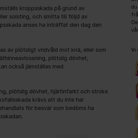
du
ämställs kroppsskada på grund av
fr
er solsting, och smitta till följd av
Det
psskada anses ha inträffat den dag den
vå
 av plötsligt vridvåld mot knä, eller som
Vi
näthinneavlossning, plötslig dövhet,
e kan också jämställas med
ng, plötslig dövhet, hjärtinfarkt och stroke
sfallsskada krävs att du inte har
behandlats för besvär som bedöms ha
lsskadan.