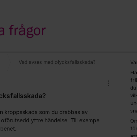
Om for
Vad avses med olycksfallsskada?
Va
Hä
fr
Visa/dölj inst
du
cksfallsskada?
vil
un
sn
 en kroppsskada som du drabbas av
ig, oförutsedd yttre händelse. Till exempel
Om
 benet.
fö
at