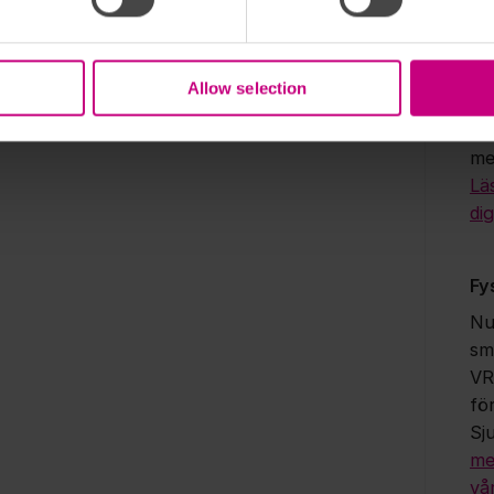
du
ap
be
Allow selection
bes
vår
me
Lä
dig
Fy
Nu
sm
VR
fö
Sj
me
vå