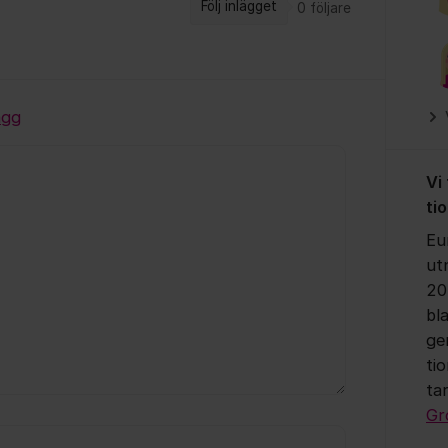
Följ inlägget
0
följare
ägg
Vi
ti
Eu
ut
20
bl
ge
ti
ta
Gr