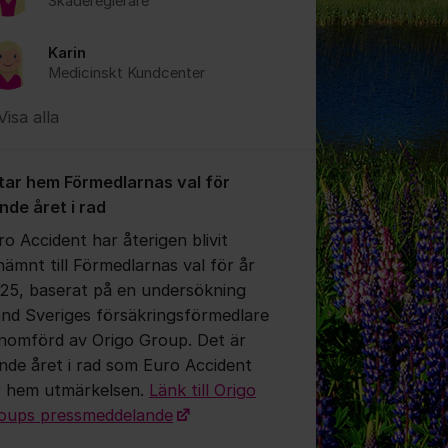
Skadereglerare
Karin
Medicinskt Kundcenter
Visa alla
 tar hem Förmedlarnas val för
onde året i rad
ro Accident har återigen blivit
nämnt till Förmedlarnas val för år
25, baserat på en undersökning
and Sveriges försäkringsförmedlare
nomförd av Origo Group. Det är
onde året i rad som Euro Accident
r hem utmärkelsen.
Länk till Origo
oups pressmeddelande