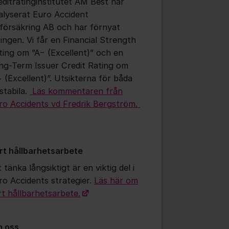
editratinginstitutet AM Best har
alyserat Euro Accident
vförsäkring AB och har förnyat
tingen. Vi får en Financial Strength
ting om ”A− (Excellent)” och en
ng-Term Issuer Credit Rating om
− (Excellent)”. Utsikterna för båda
stabila.
Läs kommentaren från
ro Accidents vd Fredrik Bergström.
rt hållbarhetsarbete
 tänka långsiktigt är en viktig del i
ro Accidents strategier.
Läs här om
rt hållbarhetsarbete.
 oss