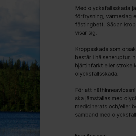
Med olycksfallsskada j
förfrysning, värmeslag ell
fästingbett. Sådan krop
visar sig.
Kroppsskada som orsakas
består i hälseneruptur, 
hjärtinfarkt eller strok
olycksfallsskada.
För att näthinneavlossni
ska jämställas med olyck
medicinerats och/eller 
samband med olycksfal
Euro Accident