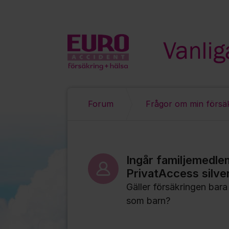
Hoppa till innehåll
Forum
Frågor om min försä
Ingår familjemedle
PrivatAccess silve
Gäller försäkringen bara
som barn?