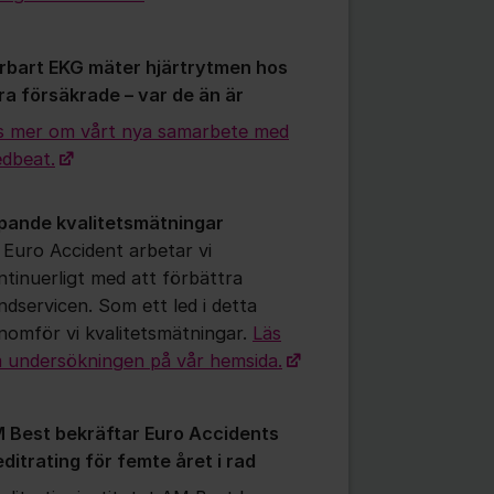
rbart EKG mäter hjärtrytmen hos
ra försäkrade – var de än är
s mer om vårt nya samarbete med
dbeat.
pande kvalitetsmätningar
tällningar för inlägg/kommentar
 Euro Accident arbetar vi
ntinuerligt med att förbättra
ndservicen. Som ett led i detta
nomför vi kvalitetsmätningar.
Läs
 undersökningen på vår hemsida.
 Best bekräftar Euro Accidents
editrating för femte året i rad