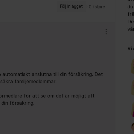
du
Följ inlägget
0
följare
fr
Det
vå
Visa/dölj ins
Vi
 automatiskt anslutna till din försäkring. Det
örsäkra familjemedlemmar.
rmedlare för att se om det är möjligt att
 din försäkring.