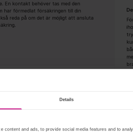
re. En kontakt behöver tas med den
De
 har förmedlat försäkringen till din
kså reda på om det är möjligt att ansluta
Fö
säkring.
ih
tr
ku
bå
me
br
om
Visa/dölj ins
me
Dig
Details
t.
Ge
a de till min försäkring, kan man köpa ett
di
vå
e content and ads, to provide social media features and to analy
in