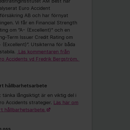
editratinginstitutet AM Best har
alyserat Euro Accident
vförsäkring AB och har förnyat
tingen. Vi får en Financial Strength
ting om ”A− (Excellent)” och en
ng-Term Issuer Credit Rating om
− (Excellent)”. Utsikterna för båda
stabila.
Läs kommentaren från
ro Accidents vd Fredrik Bergström.
rt hållbarhetsarbete
 tänka långsiktigt är en viktig del i
ro Accidents strategier.
Läs här om
rt hållbarhetsarbete.
 oss