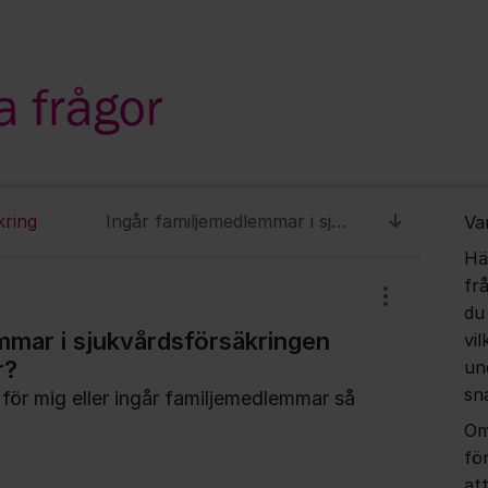
Om for
kring
Ingår familjemedlemmar i sjukvårdsförsäkringen PrivatAccess silver?
Va
Till senas
Hä
fr
Visa/dölj inst
du
mmar i sjukvårdsförsäkringen
vil
r?
un
sn
 för mig eller ingår familjemedlemmar så
Om
fö
at