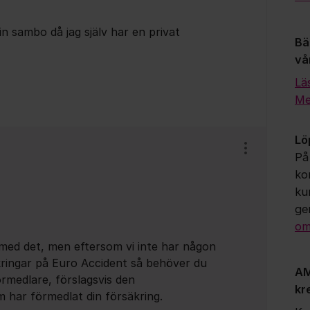
in sambo då jag själv har en privat
Bä
vå
Lä
Me
Lö
Visa/dölj ins
På
ko
ku
ge
om
 med det, men eftersom vi inte har någon
äkringar på Euro Accident så behöver du
AM
rmedlare, förslagsvis den
kr
 har förmedlat din försäkring.