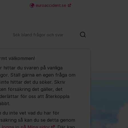
euroaccident.se
Fler supportlänkar
Sök bland alla inlägg
Sök
umet
rmt välkommen!
te kommentaren
r hittar du svaren på vanliga
ågor. Ställ gärna en egen fråga om
ällningar för inlägg/kommentar
 inte hittar det du söker. Skriv
ken försäkring det gäller, det
derlättar för oss att återkoppla
abbt.
 du inte vet vad du har för
rsäkring så kan du se detta genom
t
logga in på Mina sidor
. Där kan