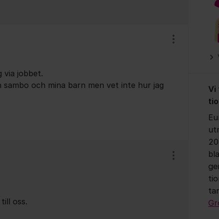
Visa/dölj ins
 via jobbet.
min sambo och mina barn men vet inte hur jag
Vi
ti
Eu
ut
20
bl
Visa/dölj ins
ge
ti
ta
ill oss.
Gr