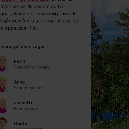
 även skriva till oss om du har
ågor gällande ett personligt ärende.
 går också bra att ringa till oss, se
ra öppettider
här
.
tällningar för inlägg/kommentar
 svarar på dina frågor
Petra
Skadehandläggare
Anna
Skadereglerare
Jeanette
Kundservice
Gustaf