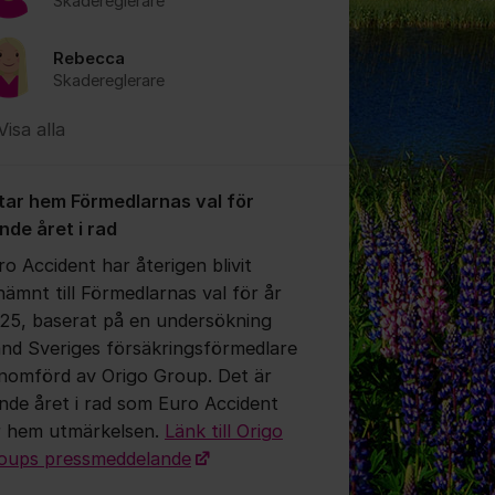
Skadereglerare
Rebecca
Skadereglerare
tällningar för inlägg/kommentar
Visa alla
 tar hem Förmedlarnas val för
onde året i rad
ro Accident har återigen blivit
nämnt till Förmedlarnas val för år
25, baserat på en undersökning
and Sveriges försäkringsförmedlare
tällningar för inlägg/kommentar
nomförd av Origo Group. Det är
onde året i rad som Euro Accident
r hem utmärkelsen.
Länk till Origo
oups pressmeddelande