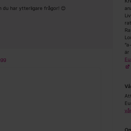
Kr
u har ytterligare frågor! 😊
an
Li
ra
Ra
Lo
”a
är 
ägg
Eu
Vå
Att
Eu
vå
Om