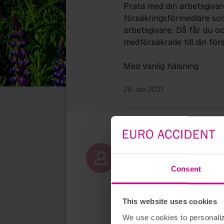
Prata med din arbetsgiva
försäkringsförmedlare som
arbetsgivare. Då får du oc
medförsäkrade till din för
Med vänlig hälsning
28 Jan 2021
Hej,
Consent
Tack för det snabba svare
Om det inte går att anslut
separat försäkring då?
This website uses cookies
Mvh,
We use cookies to personaliz
Claudio