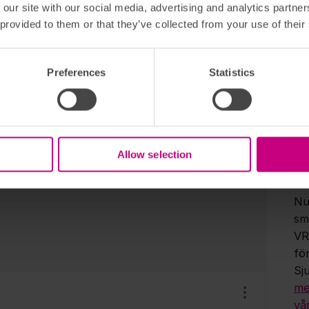
 our site with our social media, advertising and analytics partn
du
 provided to them or that they’ve collected from your use of their
ap
be
bes
Preferences
Statistics
vår
Visa/dölj ins
me
Lä
dig
å ställa till din försäkringsförmedlare. Vi
Allow selection
försäljning av försäkringar hos oss på Euro
terna försäkringsförmedlare.
Fy
Nu
sm
VR
fö
Sj
me
Visa/dölj ins
vå