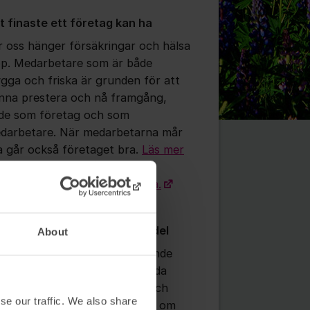
t finaste ett företag kan ha
r oss hänger försäkringar och hälsa
op. Medarbetare som är både
ygga och friska är grunden för att
nna prestera och nå framgång,
de som företag och som
darbetare. När medarbetarna mår
a går också företaget bra.
Läs mer
 vår metod för Hållbara
tällningar för inlägg/kommentar
darbetare här på vår hemsida.
itala kliniker är en självklar del
About
nom att samarbeta med ledande
gitala vårdaktörer kan vi erbjuda
ra försäkrade lättillgängliga och
se our traffic. We also share
novativa vårdtjänster. Oavsett om