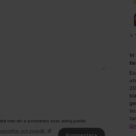
Vi
ti
Eu
ut
20
bl
ge
ti
ta
lla men din e-postadress visas aldrig publikt.
Gr
uppgifter och innehåll.
Kommentera