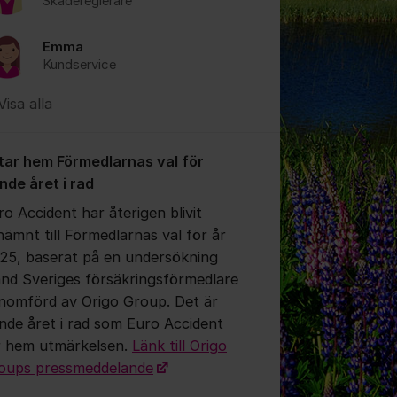
Skadereglerare
Emma
Kundservice
Visa alla
 tar hem Förmedlarnas val för
onde året i rad
ro Accident har återigen blivit
nämnt till Förmedlarnas val för år
25, baserat på en undersökning
and Sveriges försäkringsförmedlare
nomförd av Origo Group. Det är
onde året i rad som Euro Accident
r hem utmärkelsen.
Länk till Origo
oups pressmeddelande