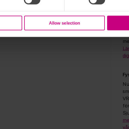
du
ap
be
Allow selection
bes
vår
me
Lä
dig
Fy
Nu
sm
VR
fö
Sj
me
vå