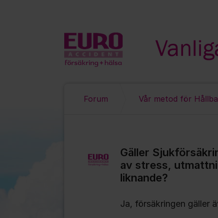
Hoppa till innehåll
Forum
Vår metod för Hållb
Gäller Sjukförsäkr
av stress, utmattn
liknande?
Ja, försäkringen gäller 