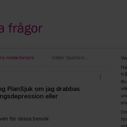
Om for
ara medarbetare
Gäller Sjukförsäkring PlanSjuk om jag drabbas av stress, utmattningsdepression eller liknande?
Va
Hä
fr
Visa/dölj inst
du
ing PlanSjuk om jag drabbas
vil
ingsdepression eller
un
sn
Om
även för dessa besvär.
fö
at