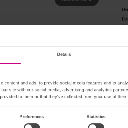
De
Fö
ih
tr
ku
bå
me
Details
br
om
me
e content and ads, to provide social media features and to analy
 our site with our social media, advertising and analytics partn
Dig
 provided to them or that they’ve collected from your use of their
Ge
di
Preferences
Statistics
vå
in