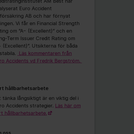
editratinginstitutet AM Best har
alyserat Euro Accident
vförsäkring AB och har förnyat
tingen. Vi får en Financial Strength
ting om ”A− (Excellent)” och en
ng-Term Issuer Credit Rating om
− (Excellent)”. Utsikterna för båda
stabila.
Läs kommentaren från
ro Accidents vd Fredrik Bergström.
rt hållbarhetsarbete
 tänka långsiktigt är en viktig del i
ro Accidents strategier.
Läs här om
rt hållbarhetsarbete.
 oss