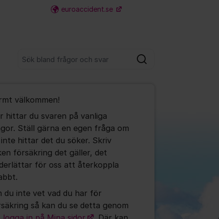
euroaccident.se
Fler supportlänkar
Sök bland alla inlägg
Sök
umet
rmt välkommen!
r hittar du svaren på vanliga
ågor. Ställ gärna en egen fråga om
ällningar för inlägg/kommentar
 inte hittar det du söker. Skriv
ken försäkring det gäller, det
derlättar för oss att återkoppla
abbt.
 du inte vet vad du har för
rsäkring så kan du se detta genom
t
logga in på Mina sidor
. Där kan