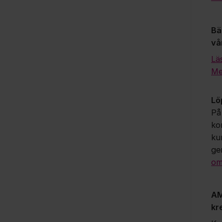
Bä
vå
Lä
Me
Lö
På
ko
ku
ge
om
AM
kr