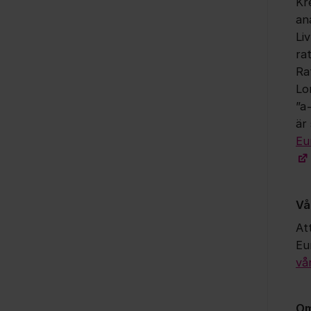
Kr
an
Li
ra
Ra
Lo
”a
är 
Eu
Vå
Att
Eu
vå
Om