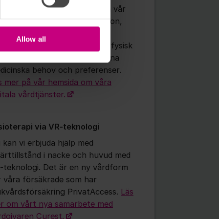
 som försäkrad söker vård via vår
p eller kontaktar oss via telefon,
höver du inte fundera på om
Allow all
vären passar för digital eller fysisk
d. Vi guidar dig rätt utifrån dina
dicinska behov och preferenser.
s mer på vår hemsida om våra
itala vårdtjänster.
sioterapi via VR-teknologi
 kan vi erbjuda hjälp med
ärttillstånd i nacke och huvud med
-teknologi. Det är en ny vårdform
r våra försäkrade som har
ukvårdsförsäkring PrivatAccess.
Läs
r om vårt nya samarbete med
rdgivaren Curest.