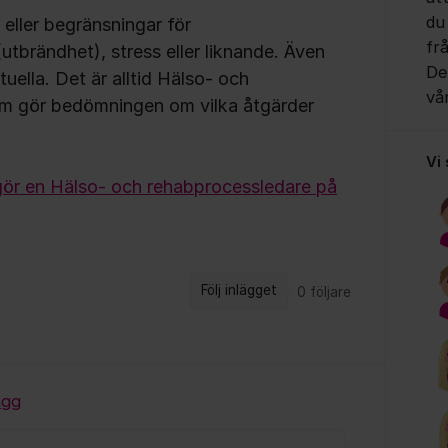
du
eller begränsningar för
fr
tbrändhet), stress eller liknande. Även
Det
tuella. Det är alltid Hälso- och
vå
m gör bedömningen om vilka åtgärder
Vi
ör en Hälso- och rehabprocessledare på
Följ inlägget
0
följare
ägg